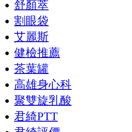
舒顏萃
割眼袋
艾麗斯
健檢推薦
茶葉罐
高雄身心科
聚雙旋乳酸
君綺PTT