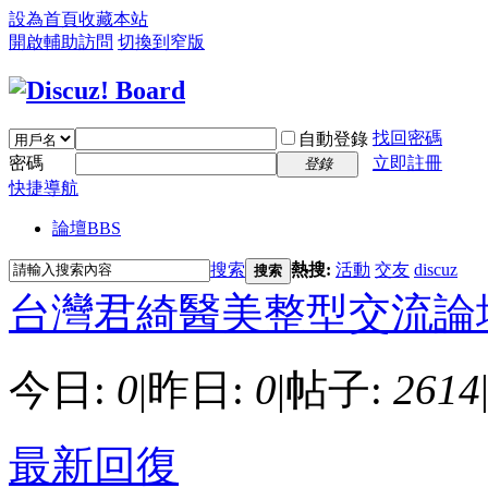
設為首頁
收藏本站
開啟輔助訪問
切換到窄版
找回密碼
自動登錄
密碼
立即註冊
登錄
快捷導航
論壇
BBS
搜索
熱搜:
活動
交友
discuz
搜索
台灣君綺醫美整型交流論
今日:
0
|
昨日:
0
|
帖子:
2614
最新回復