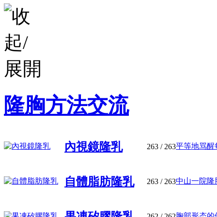
隆胸方法交流
內視鏡隆乳
平等地骂醒每
263
/ 263
自體脂肪隆乳
中山一院隆胸
263
/ 263
果凍矽膠隆乳
胸部形态的優
262
/ 262