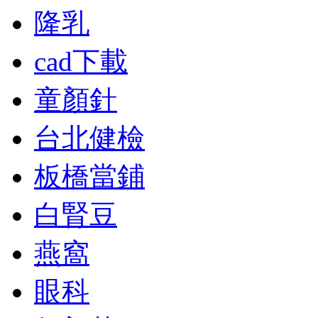
隆乳
cad下載
童顏針
台北健檢
板橋當鋪
白腎豆
燕窩
眼科